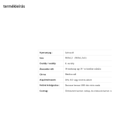
termékleírás
Nyersanyag :
Szénacél
Sizs:
M10x1,5 （M10x1,5x11）
Osztály / osztály:
8. osztály
Átvezetési idő:
30 munkanap egy 20 '-es konténer számára
Cérna:
Metrikus szál
Alapértelmezett:
DIN, ISO vagy testreszabott
Felület kidolgozása :
Dacromet bevonat 1000 órás vörös rozsda
Csomag:
Ömlesztett kanton raklap, kis dobozok karton rakla
igény
Fizetési feltételek :
100% T / T előre. LC látásra ...
Bizonyítvány:
IATF16949 CE, ROHS, ETC
Alkalmazás:
Építőipar, vasút, autóipar ， Ipar, Bútor