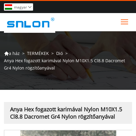
magyar

Tog
>
TERMÉKEK
>
Dió
>
a ház

Anya Hex fogazott karimával Nylon M10X1.5 Cl8.8 Dacromet
Gr4 Nylon rögzítőanyával
Anya Hex fogazott karimával Nylon M10X1.5
Cl8.8 Dacromet Gr4 Nylon rögzítőanyával