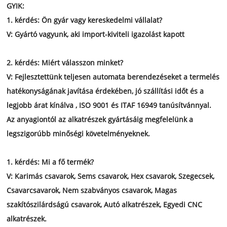
, Gépek, vegyipar
GYIK:
1. kérdés: Ön gyár vagy kereskedelmi vállalat?
V: Gyártó vagyunk, aki import-kiviteli igazolást kapott
2. kérdés: Miért válasszon minket?
V:
Fejlesztettünk
teljesen automata berendezéseket a termelés
hatékonyságának javítása érdekében, jó szállítási időt és a
legjobb árat
kínálva
,
ISO 9001 és ITAF 16949 tanúsítvánnyal.
Az anyagiontól az alkatrészek gyártásáig megfelelünk a
legszigorúbb minőségi követelményeknek.
1. kérdés: Mi a fő termék?
V: Karimás csavarok, Sems csavarok, Hex csavarok, Szegecsek,
Csavarcsavarok, Nem szabványos csavarok, Magas
szakítószilárdságú csavarok, Autó alkatrészek, Egyedi CNC
alkatrészek.