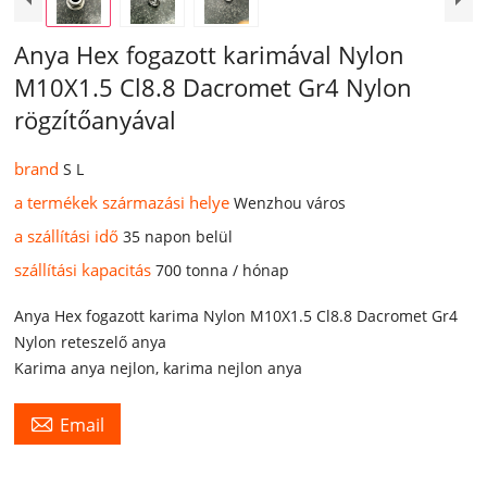
Anya Hex fogazott karimával Nylon
M10X1.5 Cl8.8 Dacromet Gr4 Nylon
rögzítőanyával
brand
S L
a termékek származási helye
Wenzhou város
a szállítási idő
35 napon belül
szállítási kapacitás
700 tonna / hónap
Anya Hex fogazott karima Nylon M10X1.5 Cl8.8 Dacromet Gr4
Nylon reteszelő anya
Karima anya nejlon, karima nejlon anya

Email